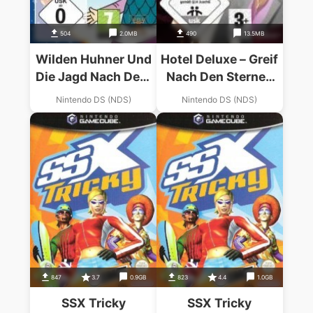
504
2.0MB
490
13.5MB
Wilden Huhner Und
Hotel Deluxe – Greif
Die Jagd Nach Dem
Nach Den Sternen
Rubinherz, Die
(DE)
Nintendo DS (NDS)
Nintendo DS (NDS)
(SQUiRE)
847
3.7
0.9GB
823
4.4
1.0GB
SSX Tricky
SSX Tricky