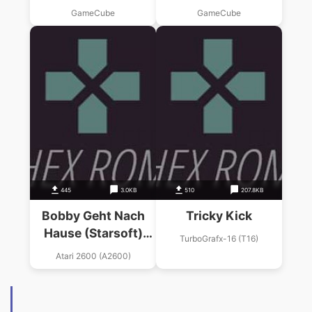
GameCube
GameCube
445
3.0KB
510
207.8KB
Bobby Geht Nach
Tricky Kick
Hause (Starsoft)
TurboGrafx-16 (T16)
(PAL)
Atari 2600 (A2600)