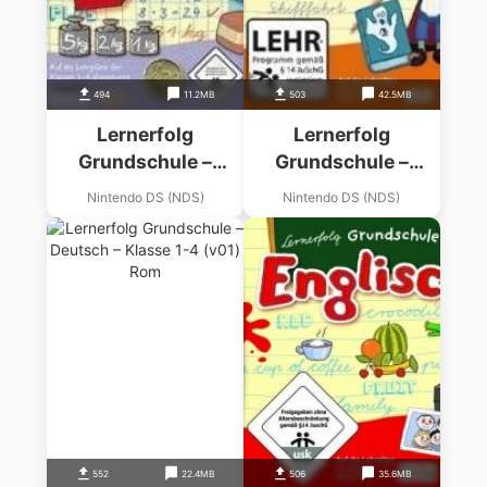
494
11.2MB
503
42.5MB
Lernerfolg
Lernerfolg
Grundschule –
Grundschule –
Mathematik – Klasse
Deutsch – Klasse 1-
Nintendo DS (NDS)
Nintendo DS (NDS)
1-4 (FLaMEHaZE)
4
552
22.4MB
506
35.6MB