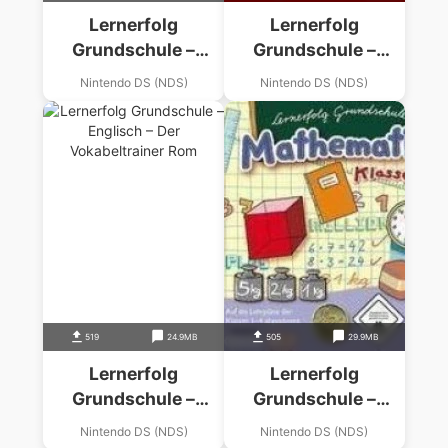
Lernerfolg
Lernerfolg
Grundschule –
Grundschule –
Deutsch – Klasse 1-
Deutsch – Der
Nintendo DS (NDS)
Nintendo DS (NDS)
4 (v01)
Rechtschreibtrainer
519
24.9MB
505
29.9MB
Lernerfolg
Lernerfolg
Grundschule –
Grundschule –
Englisch – Der
Englisch – Klasse 1-
Nintendo DS (NDS)
Nintendo DS (NDS)