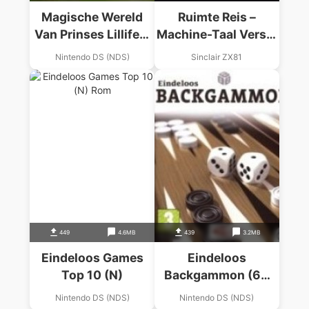
Magische Wereld
Ruimte Reis –
Van Prinses Lillifee,
Machine-Taal Versie
De
(19xx)(-)(nl)
Nintendo DS (NDS)
Sinclair ZX81
449
4.6MB
439
3.2MB
Eindeloos Games
Eindeloos
Top 10 (N)
Backgammon (63
Mbit Trimmed) (N)
Nintendo DS (NDS)
Nintendo DS (NDS)