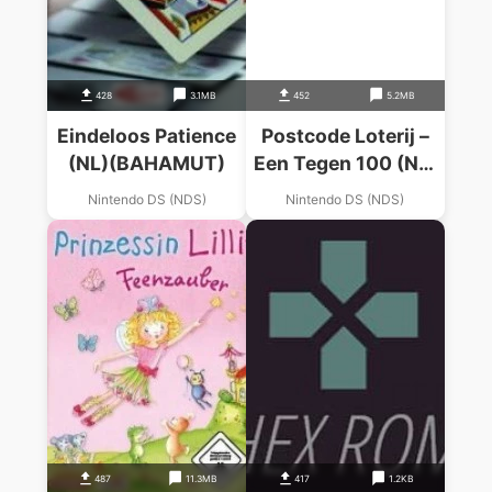
428
3.1MB
452
5.2MB
Eindeloos Patience
Postcode Loterij –
(NL)(BAHAMUT)
Een Tegen 100 (NL)
(DDumpers)
Nintendo DS (NDS)
Nintendo DS (NDS)
487
11.3MB
417
1.2KB