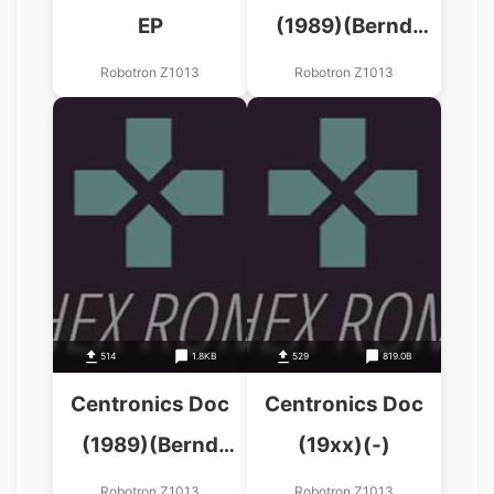
EP
(1989)(Bernd
Koch)
Robotron Z1013
Robotron Z1013
514
1.8KB
529
819.0B
Centronics Doc
Centronics Doc
(1989)(Bernd
(19xx)(-)
Koch)
Robotron Z1013
Robotron Z1013