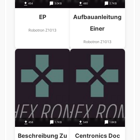
454
3.0KB
480
2.7KB
EP
Aufbauanleitung
Einer
Robotron Z1013
Robotron Z1013
458
1.7KB
549
1.8KB
Beschreibung Zu
Centronics Doc