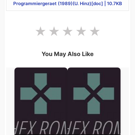
Programmiergeraet (1989)(U. Hinz)[doc] | 10.7KB
You May Also Like